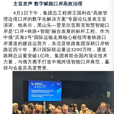
主旨发声 数字赋能口岸高效治理
4月1日下午，集团总工程师王国利在“高效管
理边境口岸的数字化解决方案”专题论坛发表主旨
演讲。他表示，黑山头—普里尔贡斯克智慧智能口
岸是“口岸+铁路+智能”融合发展的标杆工程。作为
中俄“滨海2号”国际运输走廊核心枢纽珲春铁路口
岸通道的建设运营方，东北亚铁路集团深耕
口岸铁
路
近
四十年，累计国际联运量达3200万吨，
通道
路网总运量突破1亿吨。集团将联合国内顶尖技术
力量，与俄方携手打造中俄跨境智能口岸典范，赢
得与会嘉宾高度赞誉。