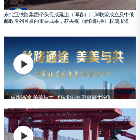
东北亚铁路集团牵头促成延边（珲春）口岸联盟成立及中俄
邮政专列首发的重要成果，获央视《新闻联播》权威报道