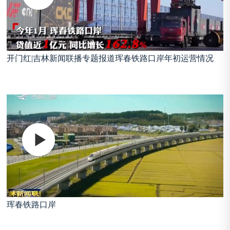
开门红|吉林新闻联播专题报道珲春铁路口岸年初运营情况
珲春铁路口岸