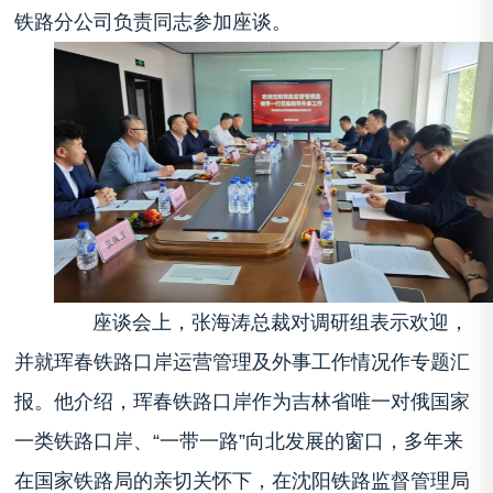
铁路分公司负责同志参加座谈。
座谈会上，张海涛总裁对调研组表示欢迎，
并就珲春铁路口岸运营管理及外事工作情况作专题汇
报。他介绍，珲春铁路口岸作为吉林省唯一对俄国家
一类铁路口岸、“一带一路”向北发展的窗口，多年来
在国家铁路局的亲切关怀下，在沈阳铁路监督管理局