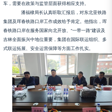
车，需要在政策与监管层面获得相应支持。
潘福棣局长认真听取汇报后，对东北亚铁路
集团及珲春铁路口岸工作成效给予肯定。他指出，珲
春铁路口岸在服务国家向北开放、“一带一路”建设及
吉林全面振兴中地位重要，集团在国际联运组织、多
式联运拓展、安全运营保障等方面工作扎实。